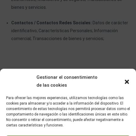
bienes y servicios.
Contactos / Contactos Redes Sociales:
Datos de carácter
identificativo; Características Personales; Información
comercial; Transacciones de bienes y servicios;
¿Durante cuánto tiempo
Gestionar el consentimiento
conservaremos sus datos
de las cookies
personales?
Para ofrecer las mejores experiencias, utilizamos tecnologías como las
El tratamiento de datos está justificado y fundamentado en las
cookies para almacenar y/o acceder a la información del dispositivo. El
finalidades descritas, por lo que la duración y extinción de las
consentimiento de estas tecnologías nos permitirá procesar datos como el
comportamiento de navegación o las identificaciones únicas en este sitio.
operaciones de tratamiento queda supeditada a la existencia y
No consentir o retirar el consentimiento, puede afectar negativamente a
conservación de tales finalidades. En todo caso, los datos se
ciertas características y funciones.
conservarán durante los plazos legalmente establecidos para dar