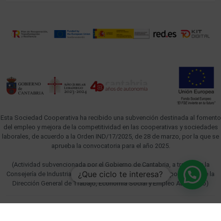
Esta Sociedad Cooperativa ha recibido una subvención destinada al fomento
del empleo y mejora de la competitividad en las cooperativas y sociedades
laborales, de acuerdo a la Orden IND/17/2025, de 28 de marzo, por la que se
aprueba la convocatoria para el año 2025.
(Actividad subvencionada por el Gobierno de Cantabria, a través de la
¿Que ciclo te interesa?
Consejería de Industria, Empleo, Innovación y Comercio y por medio de la
Dirección General de Trabajo, Economía Social y Empleo Autónomo)
© 2026. CENTRO PUENTE. Todos Los Derechos Reservados