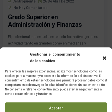
Centropuente
26 De Abril De 2022
No Hay Comentarios
Grado Superior en
Administración y Finanzas
El profesional que estudia este ciclo formativo ejerce su
actividad, tanto en grandes como en medianas y
pequeñas empresas, en cualquier sector de actividad, y
Gestionar el consentimiento
particularmente en el sector servicios, así como en las
de las cookies
administraciones públicas, desempeñando las tareas
administrativas en la gestión y el asesoramiento en las
Para ofrecer las mejores experiencias, utilizamos tecnologías como las
áreas laboral, comercial, contable y fiscal de […]
cookies para almacenar y/o acceder a la información del dispositivo. El
consentimiento de estas tecnologías nos permitirá procesar datos como el
comportamiento de navegación o las identificaciones únicas en este sitio.
No consentir o retirar el consentimiento, puede afectar negativamente a
Seguir Leyendo
ciertas características y funciones.
Aceptar