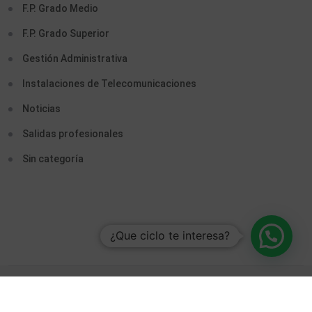
F.P. Grado Medio
F.P. Grado Superior
Gestión Administrativa
Instalaciones de Telecomunicaciones
Noticias
Salidas profesionales
Sin categoría
¿Que ciclo te interesa?
© 2026. CENTRO PUENTE. Todos Los Derechos Reservados
Desarrollado Con
Por Interactiva