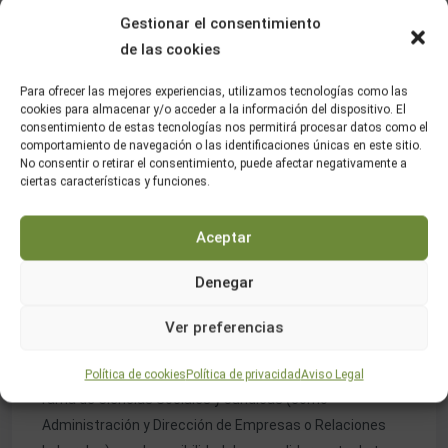
por sí solos. El Observatorio de las Ocupaciones del
Gestionar el consentimiento
SEPE sitúa a Administración y Finanzas como el ciclo de
de las cookies
Grado Superior con más contratos registrados de toda
Para ofrecer las mejores experiencias, utilizamos tecnologías como las
la oferta de FP en España.
cookies para almacenar y/o acceder a la información del dispositivo. El
consentimiento de estas tecnologías nos permitirá procesar datos como el
Esto significa que, al titularte, no compites por un
comportamiento de navegación o las identificaciones únicas en este sitio.
No consentir o retirar el consentimiento, puede afectar negativamente a
puñado de vacantes, sino que entras en uno de los
ciertas características y funciones.
sectores con mayor volumen de contratación del país. Y
como las competencias administrativas y financieras
Aceptar
son transversales, puedes reorientarte entre empresas
y sectores sin tener que empezar de cero.
Denegar
Por si fuera poco, este título también es una excelente
Ver preferencias
base si más adelante quieres seguir estudiando. Te da
acceso directo a numerosos grados universitarios de la
Política de cookies
Política de privacidad
Aviso Legal
rama de Ciencias Sociales y Jurídicas (como
Administración y Dirección de Empresas o Relaciones