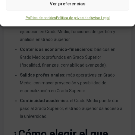
Ver preferencias
Requisito de acceso:
ESO para Grado Medio;
Bachillerato (o equivalente) para Grado Superior.
Política de cookies
Política de privacidad
Aviso Legal
Nivel de responsabilidad:
tareas de apoyo y
ejecución en Grado Medio; funciones de gestión y
análisis en Grado Superior.
Contenidos económico-financieros:
básicos en
Grado Medio; profundos en Grado Superior
(fiscalidad, finanzas, contabilidad avanzada).
Salidas profesionales:
más operativas en Grado
Medio; con mayor proyección y posibilidad de
especialización en Grado Superior.
Continuidad académica:
el Grado Medio puede dar
paso al Grado Superior; el Grado Superior da acceso a
la universidad.
¿Cómo elegir el que