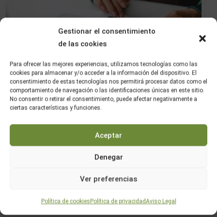
Gestionar el consentimiento
de las cookies
Para ofrecer las mejores experiencias, utilizamos tecnologías como las
cookies para almacenar y/o acceder a la información del dispositivo. El
consentimiento de estas tecnologías nos permitirá procesar datos como el
comportamiento de navegación o las identificaciones únicas en este sitio.
No consentir o retirar el consentimiento, puede afectar negativamente a
Centropuente
26 De Abril De 2022
ciertas características y funciones.
No Hay Comentarios
Grado Medio en Gestión
Aceptar
Administrativa
Denegar
Este profesional ejerce su actividad tanto en grandes
Ver preferencias
como en medianas y pequeñas empresas, en cualquier
sector de actividad, y particularmente en el sector
Política de cookies
Política de privacidad
Aviso Legal
servicios, así como en las administraciones públicas,