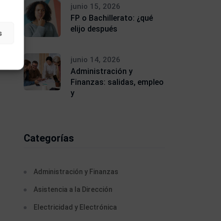
junio 15, 2026
FP o Bachillerato: ¿qué
elijo después
s
junio 14, 2026
Administración y
Finanzas: salidas, empleo
y
Categorías
Administración y Finanzas
Asistencia a la Dirección
Electricidad y Electrónica