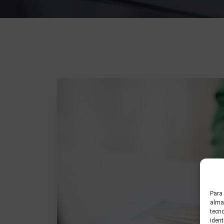
Para 
almac
tecn
ident