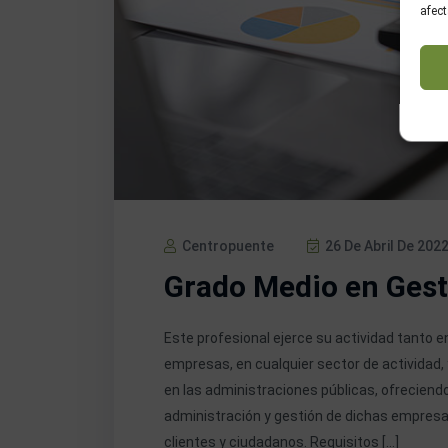
afect
Centropuente
26 De Abril De 202
Grado Medio en Gest
Este profesional ejerce su actividad tanto
empresas, en cualquier sector de actividad, 
en las administraciones públicas, ofreciend
administración y gestión de dichas empresas
clientes y ciudadanos. Requisitos […]