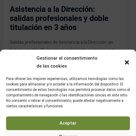
Asistencia a la Dirección:
salidas profesionales y doble
titulación en 3 años
Salidas profesionales de Asistencia a la Dirección: un
futuro versátil ¿Te imaginas trabajando codo con codo
Gestionar el consentimiento
con la dirección de una empresa, coordinando eventos
de las cookies
internacionales, gestionando agendas estratégicas o
moviéndote en entornos multilingües? Las salidas
Para ofrecer las mejores experiencias, utilizamos tecnologías como las
profesionales de Asistencia a la Dirección abren la
cookies para almacenar y/o acceder a la información del dispositivo. El
puerta a uno de los perfiles más versátiles y
consentimiento de estas tecnologías nos permitirá procesar datos como el
comportamiento de navegación o las identificaciones únicas en este sitio.
demandados del mundo […]
No consentir o retirar el consentimiento, puede afectar negativamente a
ciertas características y funciones.
Seguir Leyendo
Aceptar