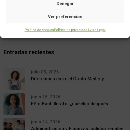
Denegar
Ver preferencias
Buscar
Política de cookies
Política de privacidad
Aviso Legal
Entradas recientes
julio 05, 2026
Diferencias entre el Grado Medio y
junio 15, 2026
FP o Bachillerato: ¿qué elijo después
junio 14, 2026
Administración y Finanzas: salidas, empleo