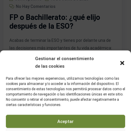
No Hay Comentarios
FP o Bachillerato: ¿qué elijo
después de la ESO?
Acabas de terminar la ESO y tienes por delante una de
las decisiones más importantes de tu vida académica:
¿FP o Bachillerato? No existe una respuesta única ni
Gestionar el consentimiento
correcta para todo el mundo. Pero sí existen preguntas
de las cookies
clave que pueden ayudarte a tomar la decisión correcta
para ti. En este artículo te explicamos las diferencias […]
Para ofrecer las mejores experiencias, utilizamos tecnologías como las
cookies para almacenar y/o acceder a la información del dispositivo. El
consentimiento de estas tecnologías nos permitirá procesar datos como el
comportamiento de navegación o las identificaciones únicas en este sitio.
Seguir Leyendo
No consentir o retirar el consentimiento, puede afectar negativamente a
ciertas características y funciones.
Aceptar