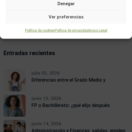
Denegar
Ver preferencias
Buscar
Política de cookies
Política de privacidad
Aviso Legal
Entradas recientes
julio 05, 2026
Diferencias entre el Grado Medio y
junio 15, 2026
FP o Bachillerato: ¿qué elijo después
junio 14, 2026
Administración y Finanzas: salidas, empleo