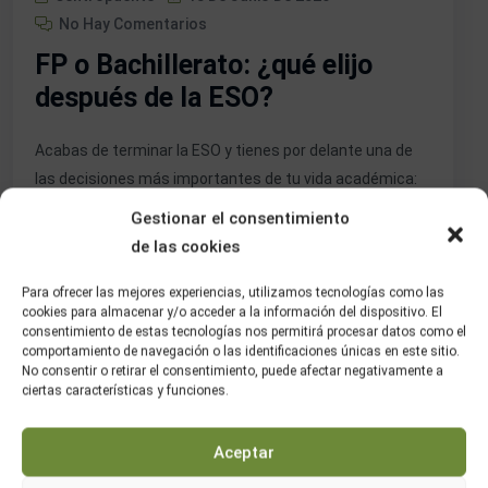
No Hay Comentarios
FP o Bachillerato: ¿qué elijo
después de la ESO?
Acabas de terminar la ESO y tienes por delante una de
las decisiones más importantes de tu vida académica:
¿FP o Bachillerato? No existe una respuesta única ni
Gestionar el consentimiento
correcta para todo el mundo. Pero sí existen preguntas
de las cookies
clave que pueden ayudarte a tomar la decisión correcta
para ti. En este artículo te explicamos las diferencias […]
Para ofrecer las mejores experiencias, utilizamos tecnologías como las
cookies para almacenar y/o acceder a la información del dispositivo. El
consentimiento de estas tecnologías nos permitirá procesar datos como el
comportamiento de navegación o las identificaciones únicas en este sitio.
Seguir Leyendo
No consentir o retirar el consentimiento, puede afectar negativamente a
ciertas características y funciones.
Aceptar