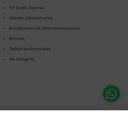
F.P. Grado Superior
Gestión Administrativa
Instalaciones de Telecomunicaciones
Noticias
Salidas profesionales
Sin categoría
© 2026. CENTRO PUENTE. Todos Los Derechos Reservados
Desarrollado Con
Por Interactiva