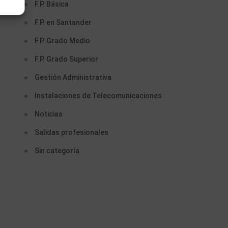
F.P. Básica
F.P. en Santander
F.P. Grado Medio
F.P. Grado Superior
Gestión Administrativa
Instalaciones de Telecomunicaciones
Noticias
Salidas profesionales
Sin categoría