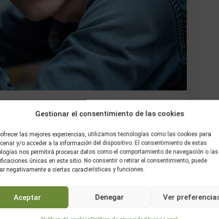
No Hay Comentarios
Gestionar el consentimiento de las cookies
ricidad y Electrónica |
ofrecer las mejores experiencias, utilizamos tecnologías como las cookies para
enar y/o acceder a la información del dispositivo. El consentimiento de estas
ologías nos permitirá procesar datos como el comportamiento de navegación o las
ificaciones únicas en este sitio. No consentir o retirar el consentimiento, puede
ar negativamente a ciertas características y funciones.
para terminar la ESO por la vía ordinaria? ¿Le
lases teóricas? Para muchas familias en esta
Aceptar
Denegar
Ver preferencia
Electrónica es una excelente alternativa. Se trata de
ra jóvenes que aprenden mejor […]