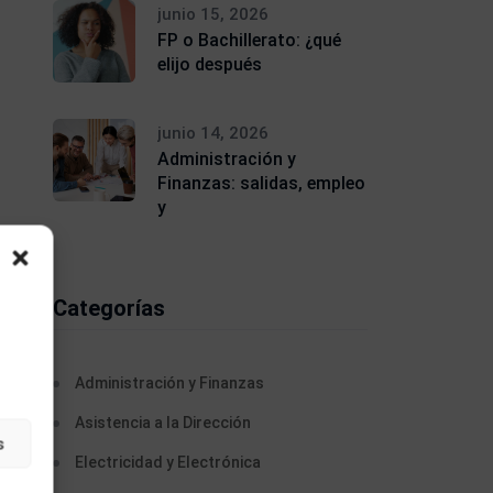
junio 15, 2026
FP o Bachillerato: ¿qué
elijo después
junio 14, 2026
Administración y
Finanzas: salidas, empleo
y
Categorías
Administración y Finanzas
Asistencia a la Dirección
s
Electricidad y Electrónica