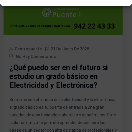
Centropuente
21 De Junio De 2025
No Hay Comentarios
¿Qué puedo ser en el futuro si
estudio un grado básico en
Electricidad y Electrónica?
Si te interesa el mundo de la electricidad y la electrónica,
el grado básico es tu puerta de entrada a una gran
variedad de oportunidades laborales y académicas. Este
ciclo formativo te permite aprender desde cero las
bases de un sector con alta demanda de profesionales y