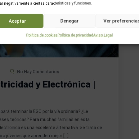
ar negativamente a ciertas características y funciones.
Aceptar
Denegar
Ver preferencia
Política de cookies
Política de privacidad
Aviso Legal
No Hay Comentarios
ricidad y Electrónica |
para terminar la ESO por la vía ordinaria? ¿Le
lases teóricas? Para muchas familias en esta
Electrónica es una excelente alternativa. Se trata de
ra jóvenes que aprenden mejor […]