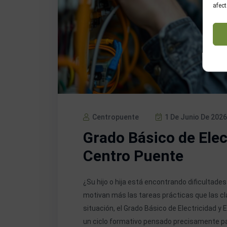
afect
Centropuente
1 De Junio De 2026
Grado Básico de Elect
Centro Puente
¿Su hijo o hija está encontrando dificultades 
motivan más las tareas prácticas que las c
situación, el Grado Básico de Electricidad y 
un ciclo formativo pensado precisamente pa