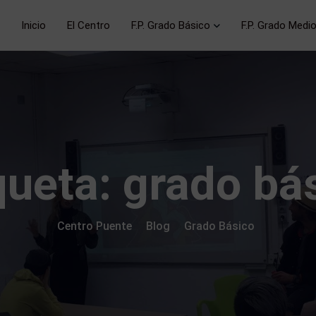
Inicio
El Centro
F.P. Grado Básico
F.P. Grado Medi
queta:
grado bá
Centro Puente
Blog
Grado Básico
>
>