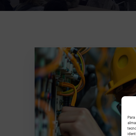
Para 
almac
tecn
ident