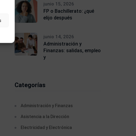
junio 15, 2026
FP o Bachillerato: ¿qué
elijo después
s
junio 14, 2026
Administración y
Finanzas: salidas, empleo
y
Categorías
Administración y Finanzas
Asistencia a la Dirección
Electricidad y Electrónica