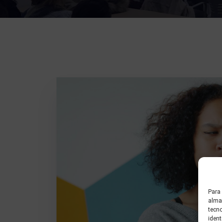
Para 
almac
tecn
ident