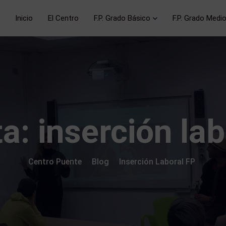
Inicio
El Centro
F.P. Grado Básico
F.P. Grado Medi
ta:
inserción la
Centro Puente
Blog
Inserción Laboral FP
>
>