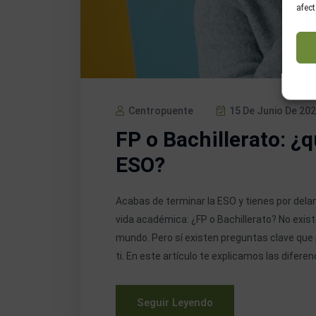
afect
Centropuente
15 De Junio De 20
FP o Bachillerato: ¿q
ESO?
Acabas de terminar la ESO y tienes por dela
vida académica: ¿FP o Bachillerato? No exist
mundo. Pero sí existen preguntas clave que
ti. En este artículo te explicamos las diferen
Seguir Leyendo