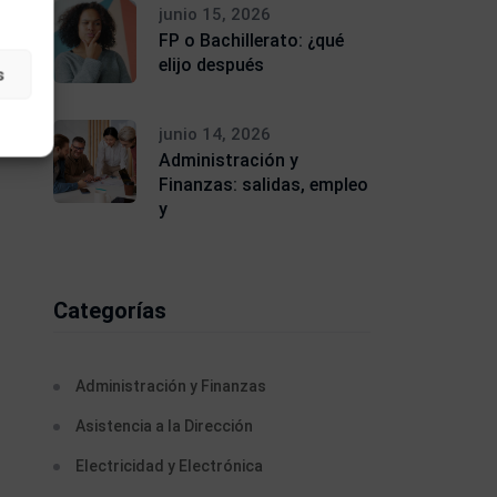
junio 15, 2026
FP o Bachillerato: ¿qué
elijo después
s
junio 14, 2026
Administración y
Finanzas: salidas, empleo
y
Categorías
Administración y Finanzas
Asistencia a la Dirección
Electricidad y Electrónica