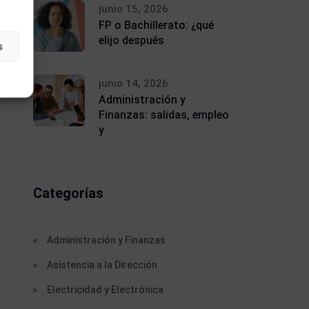
junio 15, 2026
FP o Bachillerato: ¿qué
elijo después
s
junio 14, 2026
Administración y
Finanzas: salidas, empleo
y
Categorías
Administración y Finanzas
Asistencia a la Dirección
Electricidad y Electrónica