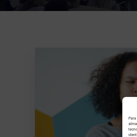
Para 
almac
tecn
ident