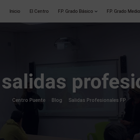
Inicio
El Centro
F.P. Grado Básico
F.P. Grado Medi
:
salidas profes
Centro Puente
Blog
Salidas Profesionales FP
>
>