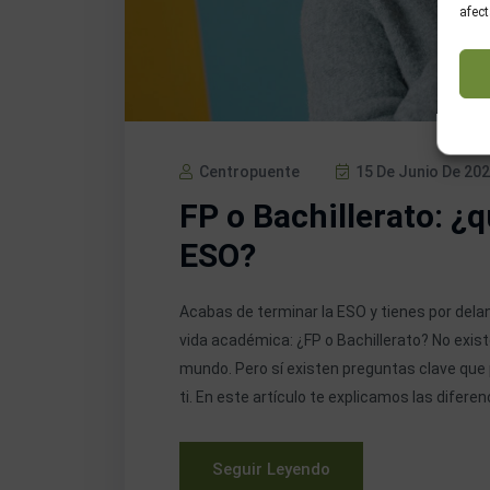
afect
Centropuente
15 De Junio De 20
FP o Bachillerato: ¿q
ESO?
Acabas de terminar la ESO y tienes por dela
vida académica: ¿FP o Bachillerato? No exist
mundo. Pero sí existen preguntas clave que
ti. En este artículo te explicamos las diferen
Seguir Leyendo