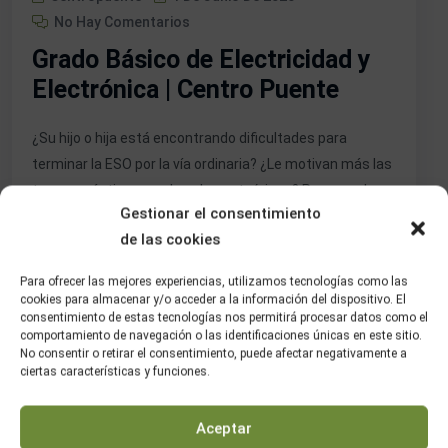
No Hay Comentarios
Grado Básico de Electricidad y
Electrónica | Centro Puente
¿Su hijo o hija está encontrando dificultades para
terminar la ESO por la vía ordinaria? ¿Le motivan más las
tareas prácticas que las clases teóricas? Para muchas
Gestionar el consentimiento
familias en esta situación, el Grado Básico de
de las cookies
Electricidad y Electrónica es una excelente alternativa.
Se trata de un ciclo formativo pensado precisamente
Para ofrecer las mejores experiencias, utilizamos tecnologías como las
para jóvenes que aprenden mejor […]
cookies para almacenar y/o acceder a la información del dispositivo. El
consentimiento de estas tecnologías nos permitirá procesar datos como el
comportamiento de navegación o las identificaciones únicas en este sitio.
No consentir o retirar el consentimiento, puede afectar negativamente a
Seguir Leyendo
ciertas características y funciones.
Aceptar